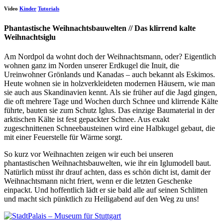
Video
Kinder
Tutorials
Phantastische Weihnachtsbauwelten // Das klirrend kalte
Weihnachtsiglu
Am Nordpol da wohnt doch der Weihnachtsmann, oder? Eigentlich
wohnen ganz im Norden unserer Erdkugel die Inuit, die
Ureinwohner Grönlands und Kanadas – auch bekannt als Eskimos.
Heute wohnen sie in holzverkleideten modernen Häusern, wie man
sie auch aus Skandinavien kennt. Als sie früher auf die Jagd gingen,
die oft mehrere Tage und Wochen durch Schnee und klirrende Kälte
führte, bauten sie zum Schutz Iglus. Das einzige Baumaterial in der
arktischen Kälte ist fest gepackter Schnee. Aus exakt
zugeschnittenen Schneebausteinen wird eine Halbkugel gebaut, die
mit einer Feuerstelle für Wärme sorgt.
So kurz vor Weihnachten zeigen wir euch bei unseren
phantastischen Weihnachtsbauwelten, wie ihr ein Iglumodell baut.
Natürlich müsst ihr drauf achten, dass es schön dicht ist, damit der
Weihnachtsmann nicht friert, wenn er die letzten Geschenke
einpackt. Und hoffentlich lädt er sie bald alle auf seinen Schlitten
und macht sich pünktlich zu Heiligabend auf den Weg zu uns!