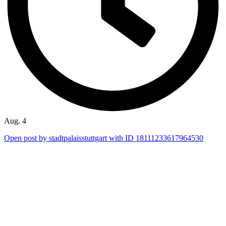
Aug. 4
Open post by stadtpalaisstuttgart with ID 18111233617964530