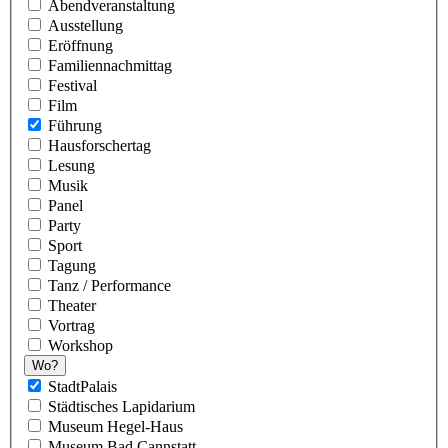
Abendveranstaltung
Ausstellung
Eröffnung
Familiennachmittag
Festival
Film
Führung
Hausforschertag
Lesung
Musik
Panel
Party
Sport
Tagung
Tanz / Performance
Theater
Vortrag
Workshop
Wo?
StadtPalais
Städtisches Lapidarium
Museum Hegel-Haus
Museum Bad Cannstatt