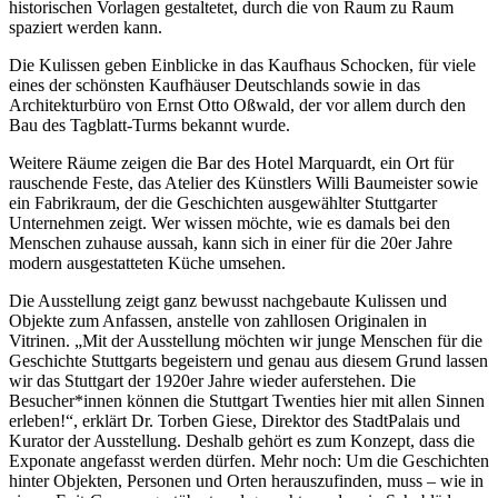
historischen Vorlagen gestaltetet, durch die von Raum zu Raum
spaziert werden kann.
Die Kulissen geben Einblicke in das Kaufhaus Schocken, für viele
eines der schönsten Kaufhäuser Deutschlands sowie in das
Architekturbüro von Ernst Otto Oßwald, der vor allem durch den
Bau des Tagblatt-Turms bekannt wurde.
Weitere Räume zeigen die Bar des Hotel Marquardt, ein Ort für
rauschende Feste, das Atelier des Künstlers Willi Baumeister sowie
ein Fabrikraum, der die Geschichten ausgewählter Stuttgarter
Unternehmen zeigt. Wer wissen möchte, wie es damals bei den
Menschen zuhause aussah, kann sich in einer für die 20er Jahre
modern ausgestatteten Küche umsehen.
Die Ausstellung zeigt ganz bewusst nachgebaute Kulissen und
Objekte zum Anfassen, anstelle von zahllosen Originalen in
Vitrinen. „Mit der Ausstellung möchten wir junge Menschen für die
Geschichte Stuttgarts begeistern und genau aus diesem Grund lassen
wir das Stuttgart der 1920er Jahre wieder auferstehen. Die
Besucher*innen können die Stuttgart Twenties hier mit allen Sinnen
erleben!“, erklärt Dr. Torben Giese, Direktor des StadtPalais und
Kurator der Ausstellung. Deshalb gehört es zum Konzept, dass die
Exponate angefasst werden dürfen. Mehr noch: Um die Geschichten
hinter Objekten, Personen und Orten herauszufinden, muss – wie in