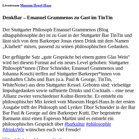
Livestream
Museum Hegel-Haus
DenkBar – Emanuel Grammenos zu Gast im TinTin
Der Stuttgarter Philosoph Emanuel Grammenos (Blog
alltagsphilosophie.de) ist zu Gast in der Stuttgarter Bar TinTin und
lässt sich von dem Barkeeper Jonas einen Drink mit dem Namen
„Klarheit“ mixen, passend zu seinen philosophischen Gedanken.
Der geflügelte Satz „gute Gespräche bei einem guten Glas Wein“
wird bei diesem Format auf ein neues Level gehoben: Stuttgarter
Philosoph*innen (Tibor Schneider, Emanuel Grammenos und
Johanna Kosch) treffen auf Stuttgarter Barkeeper*innen von
namhaften Clubs und Bars (u.a. Paul & George, TinTin,
WhiteNoise) aus dem Stuttgarter Kessel. Geboten sind: vielseitige
Impulsgedanken sowie raffinierte Drinks und Cocktails – eine neue
Allianz zweier verschiedener Kultur-Bereiche. Es entsteht ein
philosophischer Mix kreiert vom Museum Hegel-Haus.In der ersten
Ausgabe trifft der Philosoph und Lyriker Tibor Schneider in der Bar
Bar Paul & George auf den Barkeeper Kutti. Der begeisterte
Barmann mixt einen Espresso Martini und es entsteht ein
philosophisches Gespräch über
#barkultur
#philosophie
#drinksWir
wünschen euch viel Freude!