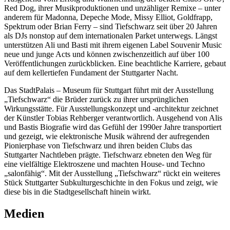
Red Dog, ihrer Musikproduktionen und unzähliger Remixe – unter
anderem für Madonna, Depeche Mode, Missy Elliot, Goldfrapp,
Spektrum oder Brian Ferry – sind Tiefschwarz seit über 20 Jahren
als DJs nonstop auf dem internationalen Parket unterwegs. Längst
unterstützen Ali und Basti mit ihrem eigenen Label Souvenir Music
neue und junge Acts und können zwischenzeitlich auf über 100
Veröffentlichungen zurückblicken. Eine beachtliche Karriere, gebaut
auf dem kellertiefen Fundament der Stuttgarter Nacht.
Das StadtPalais – Museum für Stuttgart führt mit der Ausstellung
„Tiefschwarz“ die Brüder zurück zu ihrer ursprünglichen
Wirkungsstätte. Für Ausstellungskonzept und -architektur zeichnet
der Künstler Tobias Rehberger verantwortlich. Ausgehend von Alis
und Bastis Biografie wird das Gefühl der 1990er Jahre transportiert
und gezeigt, wie elektronische Musik während der aufregenden
Pionierphase von Tiefschwarz und ihren beiden Clubs das
Stuttgarter Nachtleben prägte. Tiefschwarz ebneten den Weg für
eine vielfältige Elektroszene und machten House- und Techno
„salonfähig“. Mit der Ausstellung „Tiefschwarz“ rückt ein weiteres
Stück Stuttgarter Subkulturgeschichte in den Fokus und zeigt, wie
diese bis in die Stadtgesellschaft hinein wirkt.
Medien