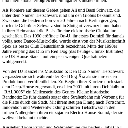
und international erfolgreichen Stuttgarter Künstler*innen.
Als Pioniere auf diesem Gebiet gelten Ali und Basti Schwarz, die
unter dem Namen Tiefschwarz rund um den Globus bekannt sind.
Zwar sind die beiden schon vor 20 Jahren nach Berlin gezogen,
doch die Gebrüder Schwarz sind in Stuttgart verwurzelt und haben
in ihrer Heimatstadt die Basis für eine elektronische Clubkultur
geschaffen. Das 1990 eröffnete On-U, ihr erstes Domizil für damals
völlig neue Dance-Music-Stile, wurde einst von der Musikzeitschrift
Spex als bester Club Deutschlands bezeichnet. Mitte der 1990er
Jahre empfing das Duo im Red Dog (das heutige Climax Institutes)
die US-House-Stars – auf ein paar wenigen Quadratmetern
wohlgemerkt.
Von der DJ-Kanzel ins Musikstudio: Den Duo-Namen Tiefschwarz
verpassten sie sich während der Red Dog-Ära als sie ihre ersten
Produktionen veröffentlichten. Zu Beginn ihrer Karriere noch stark
dem Deep-House zugewandt, erschien 2001 mit ihrem Debütalbum
„RAL9005“ ein Meilenstein des Genres. Kleine historische
Randnotiz: Es fuhr damals sogar eine Straßenbahn mit Werbung für
die Platte durch die Stadt. Mit ihrem stetigen Drang nach Fortschritt,
Innovation und Weiterentwicklung schufen Tiefschwarz in den
frühen Nullerjahren ihren einzigarten Electro-House-Sound, der sie
weltweit bekannt machte.
Ausgehend vom Erfolg und Wahrnehmung der beiden Clubs On-U,