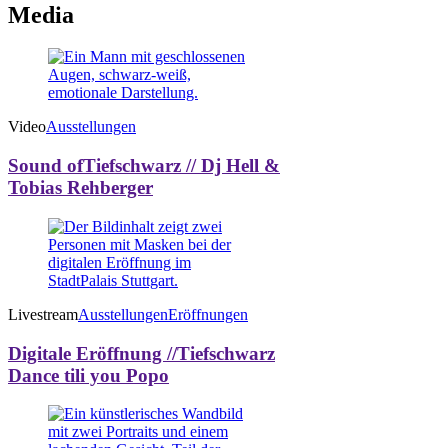
Media
Video
Ausstellungen
Sound ofTiefschwarz // Dj Hell &
Tobias Rehberger
Livestream
Ausstellungen
Eröffnungen
Digitale Eröffnung //Tiefschwarz
Dance tili you Popo