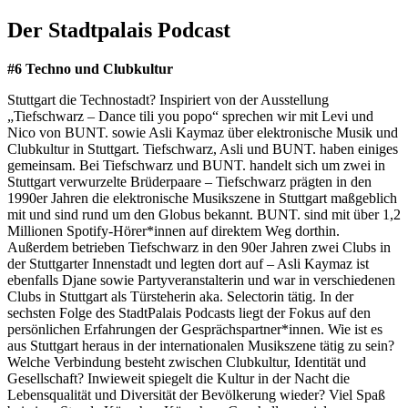
Der Stadtpalais Podcast
#6 Techno und Clubkultur
Stuttgart die Technostadt? Inspiriert von der Ausstellung
„Tiefschwarz – Dance tili you popo“ sprechen wir mit Levi und
Nico von BUNT. sowie Asli Kaymaz über elektronische Musik und
Clubkultur in Stuttgart. Tiefschwarz, Asli und BUNT. haben einiges
gemeinsam. Bei Tiefschwarz und BUNT. handelt sich um zwei in
Stuttgart verwurzelte Brüderpaare – Tiefschwarz prägten in den
1990er Jahren die elektronische Musikszene in Stuttgart maßgeblich
mit und sind rund um den Globus bekannt. BUNT. sind mit über 1,2
Millionen Spotify-Hörer*innen auf direktem Weg dorthin.
Außerdem betrieben Tiefschwarz in den 90er Jahren zwei Clubs in
der Stuttgarter Innenstadt und legten dort auf – Asli Kaymaz ist
ebenfalls Djane sowie Partyveranstalterin und war in verschiedenen
Clubs in Stuttgart als Türsteherin aka. Selectorin tätig. In der
sechsten Folge des StadtPalais Podcasts liegt der Fokus auf den
persönlichen Erfahrungen der Gesprächspartner*innen. Wie ist es
aus Stuttgart heraus in der internationalen Musikszene tätig zu sein?
Welche Verbindung besteht zwischen Clubkultur, Identität und
Gesellschaft? Inwieweit spiegelt die Kultur in der Nacht die
Lebensqualität und Diversität der Bevölkerung wieder? Viel Spaß