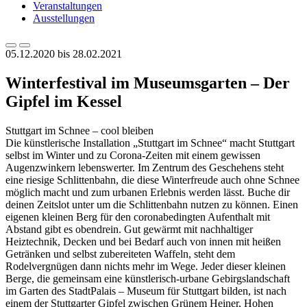
Veranstaltungen
Ausstellungen
05.12.2020 bis 28.02.2021
Winterfestival im Museumsgarten – Der
Gipfel im Kessel
Stuttgart im Schnee – cool bleiben
Die künstlerische Installation „Stuttgart im Schnee“ macht Stuttgart
selbst im Winter und zu Corona-Zeiten mit einem gewissen
Augenzwinkern lebenswerter. Im Zentrum des Geschehens steht
eine riesige Schlittenbahn, die diese Winterfreude auch ohne Schnee
möglich macht und zum urbanen Erlebnis werden lässt. Buche dir
deinen Zeitslot unter um die Schlittenbahn nutzen zu können. Einen
eigenen kleinen Berg für den coronabedingten Aufenthalt mit
Abstand gibt es obendrein. Gut gewärmt mit nachhaltiger
Heiztechnik, Decken und bei Bedarf auch von innen mit heißen
Getränken und selbst zubereiteten Waffeln, steht dem
Rodelvergnügen dann nichts mehr im Wege. Jeder dieser kleinen
Berge, die gemeinsam eine künstlerisch-urbane Gebirgslandschaft
im Garten des StadtPalais – Museum für Stuttgart bilden, ist nach
einem der Stuttgarter Gipfel zwischen Grünem Heiner, Hohen