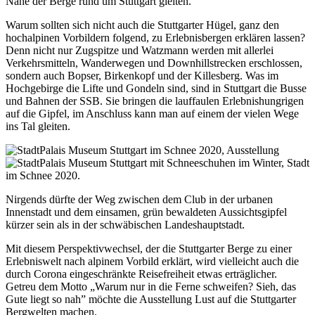
Nähe der Berge rund um Stuttgart gleiten.
Warum sollten sich nicht auch die Stuttgarter Hügel, ganz den
hochalpinen Vorbildern folgend, zu Erlebnisbergen erklären lassen?
Denn nicht nur Zugspitze und Watzmann werden mit allerlei
Verkehrsmitteln, Wanderwegen und Downhillstrecken erschlossen,
sondern auch Bopser, Birkenkopf und der Killesberg. Was im
Hochgebirge die Lifte und Gondeln sind, sind in Stuttgart die Busse
und Bahnen der SSB. Sie bringen die lauffaulen Erlebnishungrigen
auf die Gipfel, im Anschluss kann man auf einem der vielen Wege
ins Tal gleiten.
Nirgends dürfte der Weg zwischen dem Club in der urbanen
Innenstadt und dem einsamen, grün bewaldeten Aussichtsgipfel
kürzer sein als in der schwäbischen Landeshauptstadt.
Mit diesem Perspektivwechsel, der die Stuttgarter Berge zu einer
Erlebniswelt nach alpinem Vorbild erklärt, wird vielleicht auch die
durch Corona eingeschränkte Reisefreiheit etwas erträglicher.
Getreu dem Motto „Warum nur in die Ferne schweifen? Sieh, das
Gute liegt so nah” möchte die Ausstellung Lust auf die Stuttgarter
Bergwelten machen.