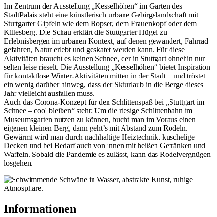
Im Zentrum der Ausstellung „Kesselhöhen“ im Garten des
StadtPalais steht eine künstlerisch-urbane Gebirgslandschaft mit
Stuttgarter Gipfeln wie dem Bopser, dem Frauenkopf oder dem
Killesberg. Die Schau erklärt die Stuttgarter Hügel zu
Erlebnisbergen im urbanen Kontext, auf denen gewandert, Fahrrad
gefahren, Natur erlebt und geskatet werden kann. Für diese
Aktivitäten braucht es keinen Schnee, der in Stuttgart ohnehin nur
selten leise rieselt. Die Ausstellung „Kesselhöhen“ bietet Inspiration
für kontaktlose Winter-Aktivitäten mitten in der Stadt – und tröstet
ein wenig darüber hinweg, dass der Skiurlaub in die Berge dieses
Jahr vielleicht ausfallen muss.
Auch das Corona-Konzept für den Schlittenspaß bei „Stuttgart im
Schnee – cool bleiben“ steht: Um die riesige Schlittenbahn im
Museumsgarten nutzen zu können, bucht man im Voraus einen
eigenen kleinen Berg, dann geht’s mit Abstand zum Rodeln.
Gewärmt wird man durch nachhaltige Heiztechnik, kuschelige
Decken und bei Bedarf auch von innen mit heißen Getränken und
Waffeln. Sobald die Pandemie es zulässt, kann das Rodelvergnügen
losgehen.
Informationen