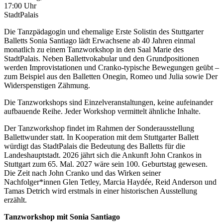
17:00 Uhr
StadtPalais
Die Tanzpädagogin und ehemalige Erste Solistin des Stuttgarter
Balletts Sonia Santiago lädt Erwachsene ab 40 Jahren einmal
monatlich zu einem Tanzworkshop in den Saal Marie des
StadtPalais. Neben Ballettvokabular und den Grundpositionen
werden Improvistationen und Cranko-typische Bewegungen geübt –
zum Beispiel aus den Balletten Onegin, Romeo und Julia sowie Der
Widerspenstigen Zähmung.
Die Tanzworkshops sind Einzelveranstaltungen, keine aufeinander
aufbauende Reihe. Jeder Workshop vermittelt ähnliche Inhalte.
Der Tanzworkshop findet im Rahmen der Sonderausstellung
Ballettwunder statt. In Kooperation mit dem Stuttgarter Ballett
würdigt das StadtPalais die Bedeutung des Balletts für die
Landeshauptstadt. 2026 jährt sich die Ankunft John Crankos in
Stuttgart zum 65. Mal. 2027 wäre sein 100. Geburtstag gewesen.
Die Zeit nach John Cranko und das Wirken seiner
Nachfolger*innen Glen Tetley, Marcia Haydée, Reid Anderson und
Tamas Detrich wird erstmals in einer historischen Ausstellung
erzählt.
Tanzworkshop mit Sonia Santiago