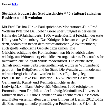
Podcast
Talks
Stuttgart. Podcast der Stadtgeschichte // #5 Stuttgart zwischen
Residenz und Revolution
Mit Prof. Dr. Ina Ulrike Paul spricht das Moderatoren-Duo Prof.
Wolfram Pyta und Dr. Torben Giese über Stuttgart in der ersten
Hälfte des 19.Jahrhunderts. 1806 wurde Kurfürst Friedrich der erste
König von Württemberg. Das Königreich bekam einige Gebiete
dazu, sodass nun neben dem protestantischen „Altwürttemberg“
auch große katholische Gebiete dazu kamen. Die
Gleichberechtigung der Konfessionen war für Friedrich daher
wichtig, um Württemberg einheitlich zu organisieren. Das noch sehr
mittelalterliche Stuttgart wurde modernisiert. Die offene Rede,
damals noch keine Selbstverständlichkeit, wurde in Württemberg
geprobt – im Religiösen und im Staat. Die Wurzeln zum modernen
württembergischen Staat wurden in dieser Epoche gelegt.
Prof. Dr. Ina Ulrike Paul studierte 1977/78 Neuere Geschichte,
Germanistik, Kunst- und Rechtsgeschichte an der
Ludwig.Maximilians-Universität München. 1990 erfolgte die
Promotion zum Dr. phil. an der Ludwig-Maximilians-Universität
München und 2002 ihre Habilitation am Fachbereich Geschichts-
und Kulturwissenschaften der Freien Universität Berlin. 2012 folgte
die Ernennung zur außerplanmäßigen Professorin des Friedrich-